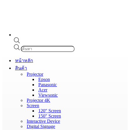
Products
search
หน้าหลัก
สินค้า
Projector
Epson
Panasonic
Acer
Viewsonic
Projector 4K
Screen
120″ Screen
150″ Screen
Interactive Device
Digital Signage