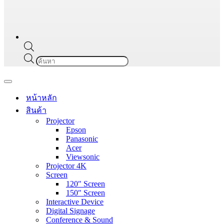
Products
search
Navigation
Menu
หน้าหลัก
สินค้า
Projector
Epson
Panasonic
Acer
Viewsonic
Projector 4K
Screen
120″ Screen
150″ Screen
Interactive Device
Digital Signage
Conference & Sound