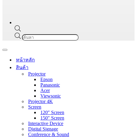
Products
search
Navigation
Menu
หน้าหลัก
สินค้า
Projector
Epson
Panasonic
Acer
Viewsonic
Projector 4K
Screen
120″ Screen
150″ Screen
Interactive Device
Digital Signage
Conference & Sound