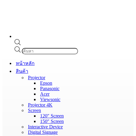
Products
search
หน้าหลัก
สินค้า
Projector
Epson
Panasonic
Acer
Viewsonic
Projector 4K
Screen
120″ Screen
150″ Screen
Interactive Device
Digital Signage