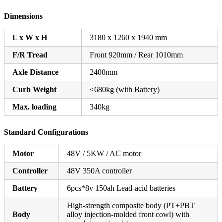
Dimensions
L x W x H
3180 x 1260 x 1940 mm
F/R Tread
Front 920mm / Rear 1010mm
Axle Distance
2400mm
Curb Weight
≤680kg (with Battery)
Max. loading
340kg
Standard Configurations
Motor
48V / 5KW / AC motor
Controller
48V 350A controller
Battery
6pcs*8v 150ah Lead-acid batteries
High-strength composite body (PT+PBT
Body
alloy injection-molded front cowl) with