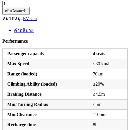
จำนวน
Golf
หยิบใส่ตะกร้า
Cart
หมวดหมู่:
EV Car
Starwell
LUXURY
คำอธิบาย
4
Seats
Performance
ชิ้น
Passenger capacity
4 seats
Max Speed
≤30 km/h
Range (loaded)
70km
Climbing Ability (loaded)
≤20%
Braking Distance
≤4.5m
Min.Turning Radius
≤5m
Min.Clearance
110mm
Recharge time
8h