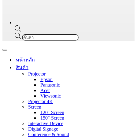
Products
search
Navigation
Menu
หน้าหลัก
สินค้า
Projector
Epson
Panasonic
Acer
Viewsonic
Projector 4K
Screen
120″ Screen
150″ Screen
Interactive Device
Digital Signage
Conference & Sound