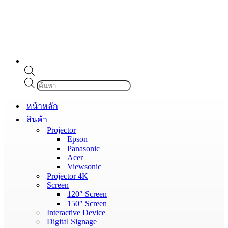
Products
search
หน้าหลัก
สินค้า
Projector
Epson
Panasonic
Acer
Viewsonic
Projector 4K
Screen
120″ Screen
150″ Screen
Interactive Device
Digital Signage